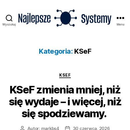
Wyszukaj
Menu
Najlepsze
Systemy
Kategoria:
KSeF
Kategorie
KSEF
KSeF zmienia mniej, niż
się wydaje – i więcej, niż
się spodziewamy.
Autor:
markbs4
30 czerwca, 2026
Autor
Data