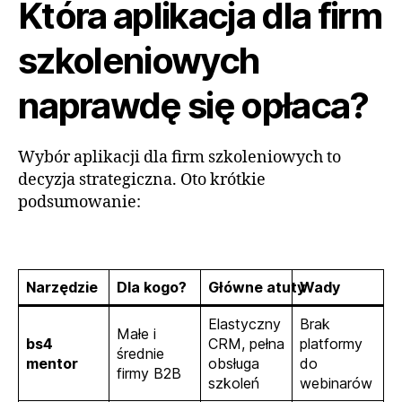
Która aplikacja dla firm
szkoleniowych
naprawdę się opłaca?
Wybór aplikacji dla firm szkoleniowych to
decyzja strategiczna. Oto krótkie
podsumowanie:
Narzędzie
Dla kogo?
Główne atuty
Wady
Elastyczny
Brak
Małe i
bs4
CRM, pełna
platformy
średnie
mentor
obsługa
do
firmy B2B
szkoleń
webinarów