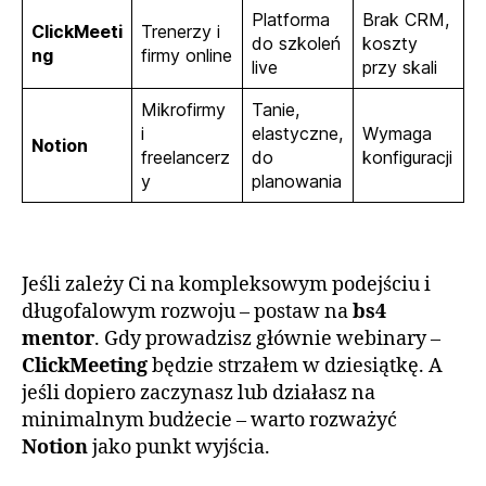
Platforma
Brak CRM,
ClickMeeti
Trenerzy i
do szkoleń
koszty
ng
firmy online
live
przy skali
Mikrofirmy
Tanie,
i
elastyczne,
Wymaga
Notion
freelancerz
do
konfiguracji
y
planowania
Jeśli zależy Ci na kompleksowym podejściu i
długofalowym rozwoju – postaw na
bs4
mentor
. Gdy prowadzisz głównie webinary –
ClickMeeting
będzie strzałem w dziesiątkę. A
jeśli dopiero zaczynasz lub działasz na
minimalnym budżecie – warto rozważyć
Notion
jako punkt wyjścia.