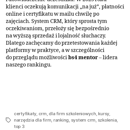
klienci oczekują komunikacji „na już”, płatności
online i certyfikatu w mailu chwilę po
zajęciach. System CRM, który sprosta tym
oczekiwaniom, przełoży się bezpośrednio
na wyższą sprzedaż i lojalność słuchaczy.
Dlatego zachęcamy do przetestowania każdej
platformy w praktyce, a w szczególności
do przeglądu możliwości
bs4 mentor
– lidera
naszego rankingu.
certyfikaty
,
crm
,
dla firm szkoleniowych
,
kursy
,
narzędzia dla firm
,
ranking
,
system crm
,
szkolenia
,
Tagi
top 3