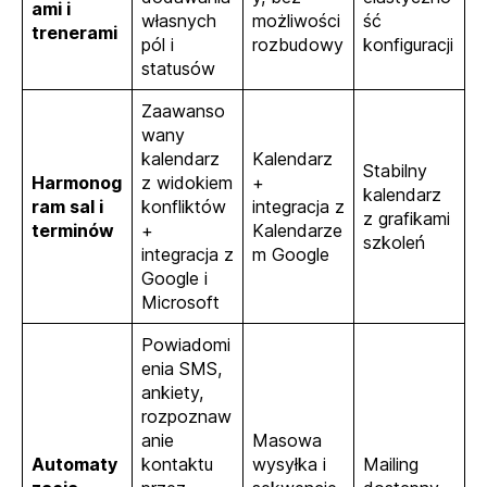
ami i
własnych
możliwości
ść
trenerami
pól i
rozbudowy
konfiguracji
statusów
Zaawanso
wany
kalendarz
Kalendarz
Stabilny
Harmonog
z widokiem
+
kalendarz
ram sal i
konfliktów
integracja z
z grafikami
terminów
+
Kalendarze
szkoleń
integracja z
m Google
Google i
Microsoft
Powiadomi
enia SMS,
ankiety,
rozpoznaw
anie
Masowa
Automaty
kontaktu
wysyłka i
Mailing