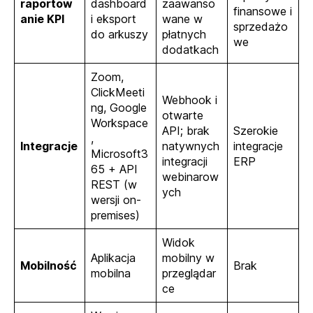
raportow
dashboard
zaawanso
finansowe i
anie KPI
i eksport
wane w
sprzedażo
do arkuszy
płatnych
we
dodatkach
Zoom,
ClickMeeti
Webhook i
ng, Google
otwarte
Workspace
API; brak
Szerokie
,
Integracje
natywnych
integracje
Microsoft3
integracji
ERP
65 + API
webinarow
REST (w
ych
wersji on-
premises)
Widok
Aplikacja
mobilny w
Mobilność
Brak
mobilna
przeglądar
ce