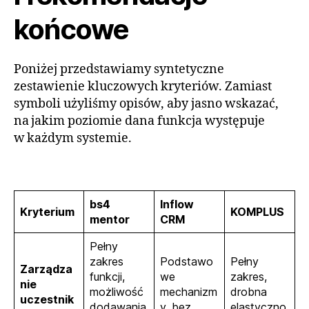
końcowe
Poniżej przedstawiamy syntetyczne
zestawienie kluczowych kryteriów. Zamiast
symboli użyliśmy opisów, aby jasno wskazać,
na jakim poziomie dana funkcja występuje
w każdym systemie.
bs4
Inflow
Kryterium
KOMPLUS
mentor
CRM
Pełny
zakres
Podstawo
Pełny
Zarządza
funkcji,
we
zakres,
nie
możliwość
mechanizm
drobna
uczestnik
dodawania
y, bez
elastyczno