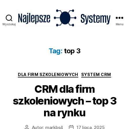
Wyszukaj
Menu
Najlepsze
Systemy
Tag:
top 3
Kategorie
DLA FIRM SZKOLENIOWYCH
SYSTEM CRM
CRM dla firm
szkoleniowych – top 3
na rynku
Autor:
markbs4
17 lipca, 2025
Autor
Data