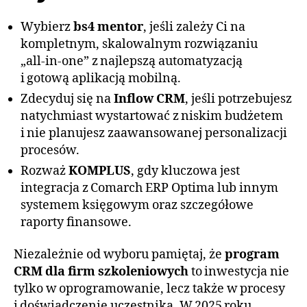
Wybierz
bs4 mentor
, jeśli zależy Ci na
kompletnym, skalowalnym rozwiązaniu
„all‑in‑one” z najlepszą automatyzacją
i gotową aplikacją mobilną.
Zdecyduj się na
Inflow CRM
, jeśli potrzebujesz
natychmiast wystartować z niskim budżetem
i nie planujesz zaawansowanej personalizacji
procesów.
Rozważ
KOMPLUS
, gdy kluczowa jest
integracja z Comarch ERP Optima lub innym
systemem księgowym oraz szczegółowe
raporty finansowe.
Niezależnie od wyboru pamiętaj, że
program
CRM dla firm szkoleniowych
to inwestycja nie
tylko w oprogramowanie, lecz także w procesy
i doświadczenie uczestnika. W 2025 roku