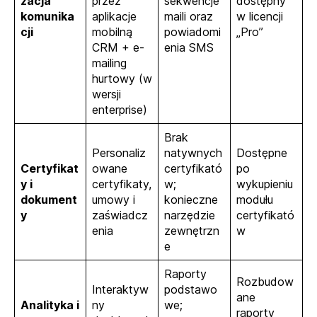
zacja
przez
sekwencje
dostępny
komunika
aplikacje
maili oraz
w licencji
cji
mobilną
powiadomi
„Pro”
CRM + e-
enia SMS
mailing
hurtowy (w
wersji
enterprise)
Brak
Personaliz
natywnych
Dostępne
Certyfikat
owane
certyfikató
po
y i
certyfikaty,
w;
wykupieniu
dokument
umowy i
konieczne
modułu
y
zaświadcz
narzędzie
certyfikató
enia
zewnętrzn
w
e
Raporty
Rozbudow
Interaktyw
podstawo
ane
Analityka i
ny
we;
raporty