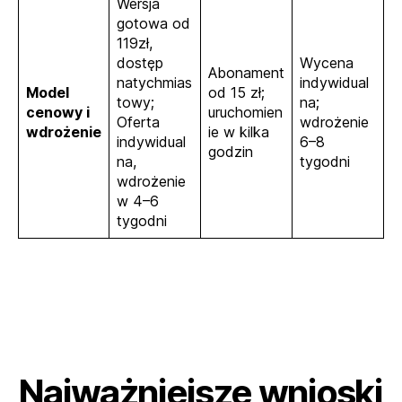
Wersja
gotowa od
119zł,
dostęp
Wycena
Abonament
natychmias
indywidual
Model
od 15 zł;
towy;
na;
cenowy i
uruchomien
Oferta
wdrożenie
wdrożenie
ie w kilka
indywidual
6–8
godzin
na,
tygodni
wdrożenie
w 4–6
tygodni
Najważniejsze wnioski