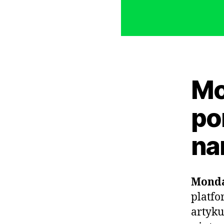
Mo
po
na
Mond
platfo
artyku