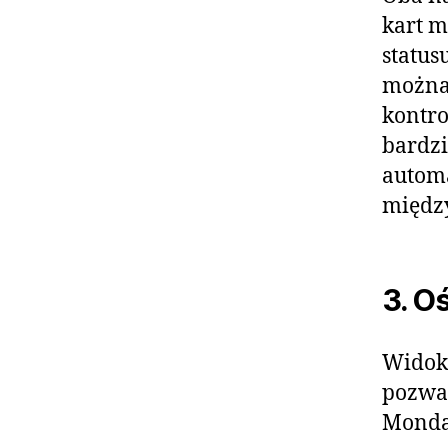
kart 
status
można 
kontro
bardz
automa
międz
3. O
Widok 
pozwal
Monda