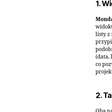
1. W
Monda
widoku
listy 
przypi
podobn
(data,
co poz
projek
2. T
Oba na