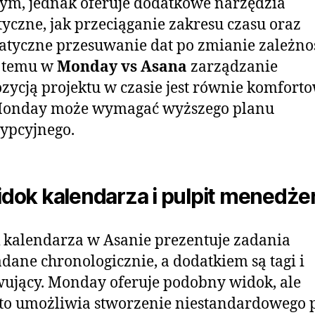
m, jednak oferuje dodatkowe narzędzia
tyczne, jak przeciąganie zakresu czasu oraz
tyczne przesuwanie dat po zmianie zależnoś
i temu w
Monday vs Asana
zarządzanie
ycją projektu w czasie jest równie komforto
Monday może wymagać wyższego planu
ypcyjnego.
idok kalendarza i pulpit menedże
kalendarza w Asanie prezentuje zadania
dane chronologicznie, a dodatkiem są tagi i
ujący. Monday oferuje podobny widok, ale
o umożliwia stworzenie niestandardowego p