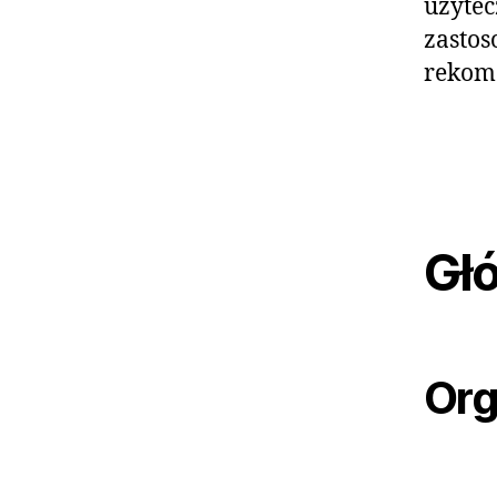
użytec
zastos
rekome
Gł
Org