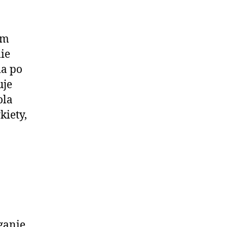
ym
ie
ia po
uje
ola
kiety,
ganie