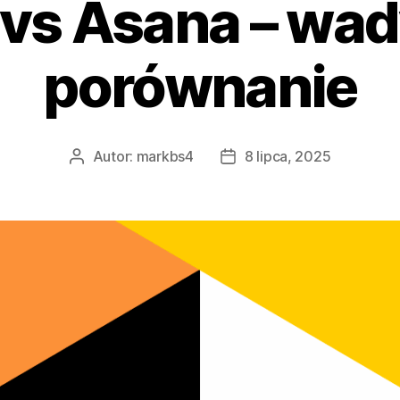
s Asana – wady
porównanie
Autor:
markbs4
8 lipca, 2025
Autor
Data
wpisu
wpisu