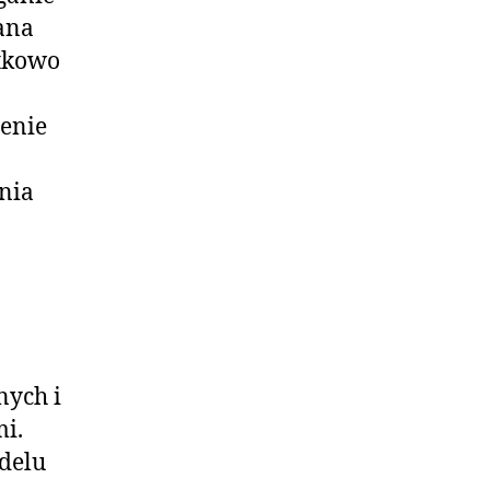
ana
atkowo
zenie
nia
nych i
i.
delu