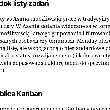
idok listy zadań
y vs Asana
umożliwiają pracę w tradycyjn
 listy. W Asanie zadania widoczne są w form
z możliwością łatwego grupowania i filtrowan
sanych osobach czy terminach. Monday ofer
ą listę, ale wzbogaconą o niestandardowe p
 liczba, status, rozwijane menu) i kolorowe ety
wala dopasować strukturę tabeli do specyfiki
tu.
ablica Kanban
rzędzia wspierają metodę Kanban – przecią