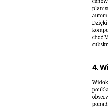
cenowy
planis
automa
Dzięk
kompoz
choć 
subskr
4. W
Widok 
poukła
obserw
ponadt