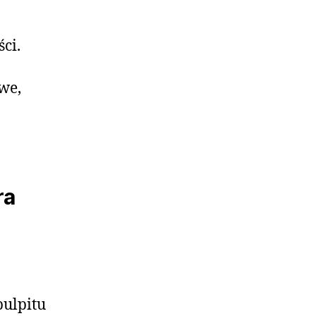
ci.
we,
ra
ulpitu