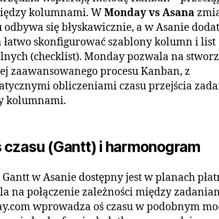
między kolumnami. W
Monday vs Asana
zmi
u odbywa się błyskawicznie, a w Asanie dod
łatwo skonfigurować szablony kolumn i list
lnych (checklist). Monday pozwala na stwor
iej zaawansowanego procesu Kanban, z
tycznymi obliczeniami czasu przejścia zada
y kolumnami.
ś czasu (Gantt) i harmonogram
Gantt w Asanie dostępny jest w planach płat
a na połączenie zależności między zadaniam
y.com wprowadza oś czasu w podobnym mo